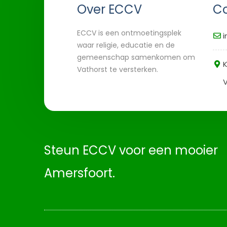
Over ECCV
Co
ECCV is een ontmoetingsplek
i
waar religie, educatie en de
gemeenschap samenkomen om
K
Vathorst te versterken.
V
Steun ECCV voor een mooier
Amersfoort.