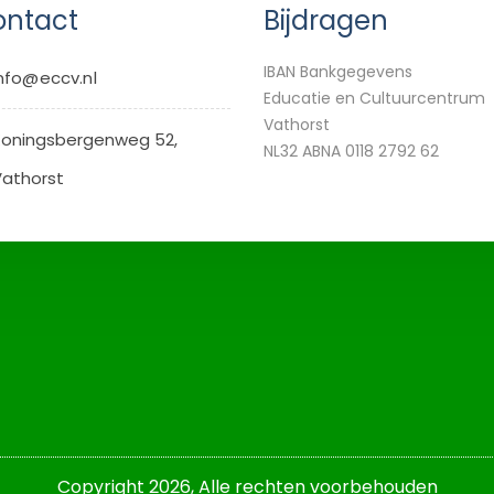
ntact
Bijdragen
IBAN Bankgegevens
nfo@eccv.nl
Educatie en Cultuurcentrum
Vathorst
oningsbergenweg 52,
NL32 ABNA 0118 2792 62
athorst
Copyright 2026,
Alle rechten voorbehouden