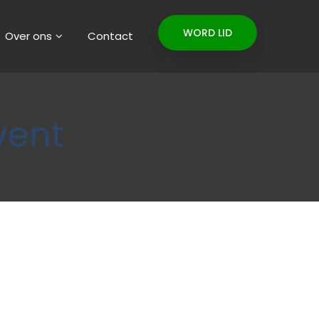
WORD LID
Over ons
Contact
vent