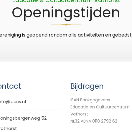
Openingstijden
ereniging is geopend rondom alle activiteiten en gebedsti
ntact
Bijdragen
IBAN Bankgegevens
nfo@eccv.nl
Educatie en Cultuurcentrum
Vathorst
oningsbergenweg 52,
NL32 ABNA 0118 2792 62
athorst