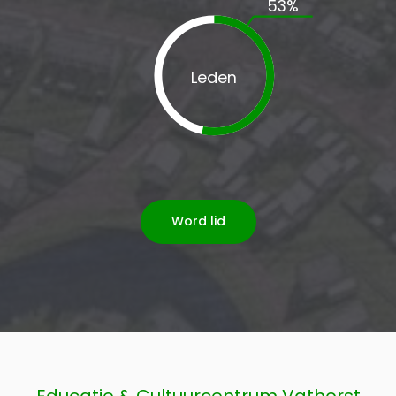
53
%
Leden
Word lid
Educatie & Cultuurcentrum Vathorst