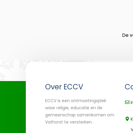
De v
Over ECCV
Co
ECCV is een ontmoetingsplek
i
waar religie, educatie en de
gemeenschap samenkomen om
K
Vathorst te versterken.
V