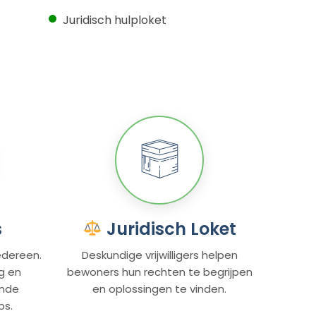
Juridisch hulploket
s
Juridisch Loket
edereen.
Deskundige vrijwilligers helpen
g en
bewoners hun rechten te begrijpen
ende
en oplossingen te vinden.
ps.