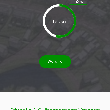
53
%
Leden
Word lid
Educatie & Cultuurcentrum Vathorst