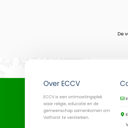
De v
Over ECCV
Co
ECCV is een ontmoetingsplek
i
waar religie, educatie en de
gemeenschap samenkomen om
K
Vathorst te versterken.
V