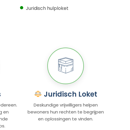
Juridisch hulploket
s
Juridisch Loket
edereen.
Deskundige vrijwilligers helpen
g en
bewoners hun rechten te begrijpen
ende
en oplossingen te vinden.
ps.