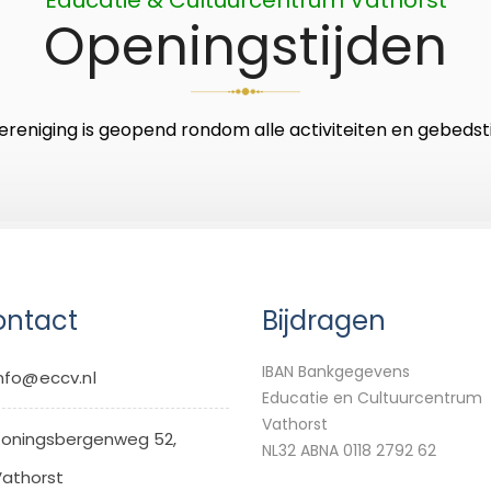
Openingstijden
ereniging is geopend rondom alle activiteiten en gebedsti
ntact
Bijdragen
IBAN Bankgegevens
nfo@eccv.nl
Educatie en Cultuurcentrum
Vathorst
oningsbergenweg 52,
NL32 ABNA 0118 2792 62
athorst