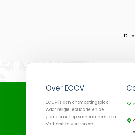
De v
Over ECCV
Co
ECCV is een ontmoetingsplek
i
waar religie, educatie en de
gemeenschap samenkomen om
K
Vathorst te versterken.
V