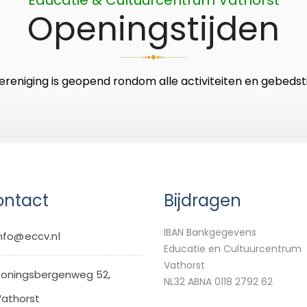
Openingstijden
ereniging is geopend rondom alle activiteiten en gebedsti
ntact
Bijdragen
IBAN Bankgegevens
nfo@eccv.nl
Educatie en Cultuurcentrum
Vathorst
oningsbergenweg 52,
NL32 ABNA 0118 2792 62
athorst