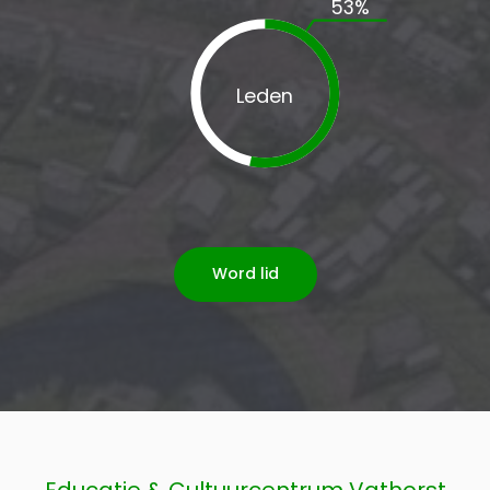
53
%
Leden
Word lid
Educatie & Cultuurcentrum Vathorst