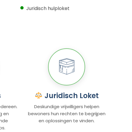
Juridisch hulploket
s
Juridisch Loket
edereen.
Deskundige vrijwilligers helpen
g en
bewoners hun rechten te begrijpen
ende
en oplossingen te vinden.
ps.