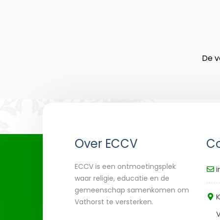
De v
Over ECCV
Co
ECCV is een ontmoetingsplek
i
waar religie, educatie en de
gemeenschap samenkomen om
K
Vathorst te versterken.
V