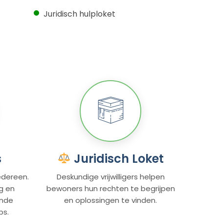
Juridisch hulploket
s
Juridisch Loket
edereen.
Deskundige vrijwilligers helpen
g en
bewoners hun rechten te begrijpen
ende
en oplossingen te vinden.
ps.