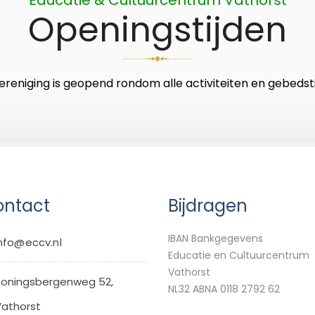
Openingstijden
ereniging is geopend rondom alle activiteiten en gebedsti
ntact
Bijdragen
IBAN Bankgegevens
nfo@eccv.nl
Educatie en Cultuurcentrum
Vathorst
oningsbergenweg 52,
NL32 ABNA 0118 2792 62
athorst