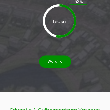
53
%
Leden
Word lid
Educatie & Cultuurcentrum Vathorst