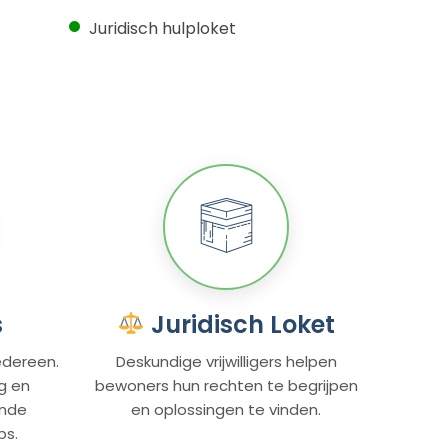
Juridisch hulploket
s
Juridisch Loket
edereen.
Deskundige vrijwilligers helpen
g en
bewoners hun rechten te begrijpen
ende
en oplossingen te vinden.
ps.