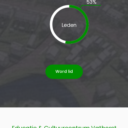
53
%
Leden
Word lid
Educatie & Cultuurcentrum Vathorst