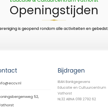
Openingstijden
ereniging is geopend rondom alle activiteiten en gebedsti
ntact
Bijdragen
IBAN Bankgegevens
nfo@eccv.nl
Educatie en Cultuurcentrum
Vathorst
oningsbergenweg 52,
NL32 ABNA 0118 2792 62
athorst