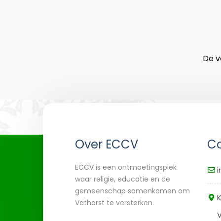
De v
Over ECCV
Co
ECCV is een ontmoetingsplek
i
waar religie, educatie en de
gemeenschap samenkomen om
K
Vathorst te versterken.
V