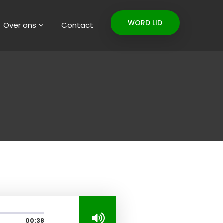
WORD LID
Over ons
Contact
00:38