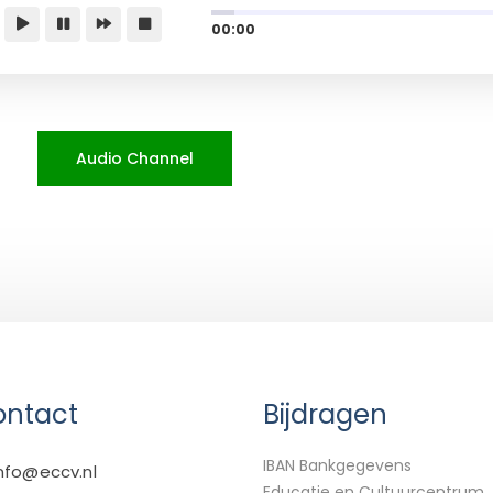
00:00
Audio Channel
ntact
Bijdragen
IBAN Bankgegevens
nfo@eccv.nl
Educatie en Cultuurcentrum