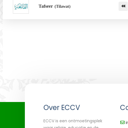
Tafseer
(Tilawat)
Over ECCV
Co
ECCV is een ontmoetingsplek
i
waar religie, educatie en de