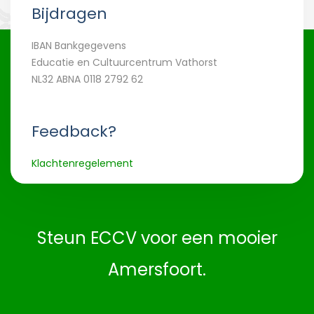
Bijdragen
IBAN Bankgegevens
Educatie en Cultuurcentrum Vathorst
NL32 ABNA 0118 2792 62
Feedback?
Klachtenregelement
Steun ECCV voor een mooier
Amersfoort.