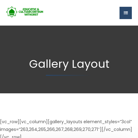
Gallery Layout
[vc_row][vc_column][gallery_layouts element_styles=”3col”
images=”263,264,265,266,267,268,269,270,271″][/vc_column]
[/vc_row]