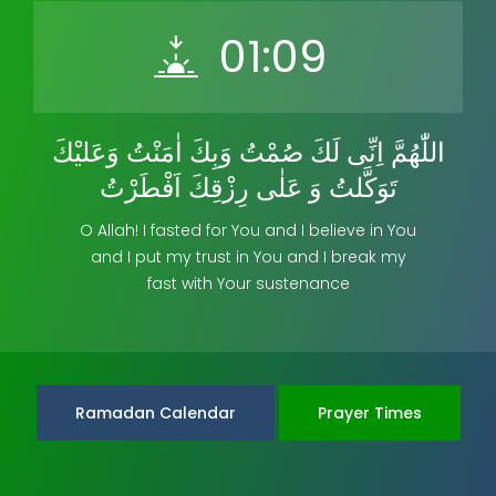
01:09
اللّٰهُمَّ اِنِّى لَكَ صُمْتُ وَبِكَ اٰمَنْتُ وَعَليْكَ
تَوَكَّلتُ وَ عَلٰى رِزْقِكَ اَفْطَرْتُ
O Allah! I fasted for You and I believe in You
and I put my trust in You and I break my
fast with Your sustenance
Ramadan Calendar
Prayer Times